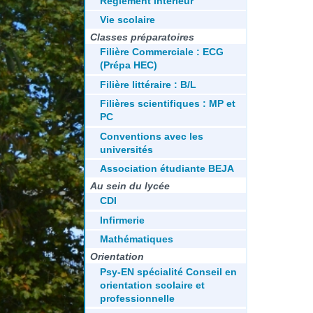
Réglement intérieur
Vie scolaire
Classes préparatoires
Filière Commerciale : ECG
(Prépa HEC)
Filière littéraire : B/L
Filières scientifiques : MP et
PC
Conventions avec les
universités
Association étudiante BEJA
Au sein du lycée
CDI
Infirmerie
Mathématiques
Orientation
Psy-EN spécialité Conseil en
orientation scolaire et
professionnelle