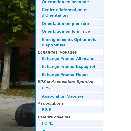
Orientation en seconde
Centre d'Information et
d'Orientation
Orientation en première
Orientation en terminale
Enseignements Optionnels
disponibles
Echanges, voyages
Echange Franco-Allemand
Echange Franco-Espagnol
Echange Franco-Russe
EPS et Association Sportive
EPS
Association Sportive
Associations
F.S.E.
Parents d'élèves
FCPE