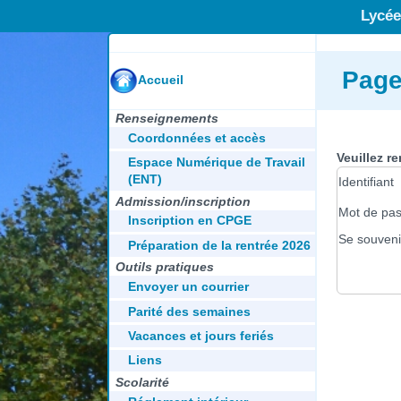
Lycée
Page
Accueil
Renseignements
Coordonnées et accès
Veuillez r
Espace Numérique de Travail
(ENT)
Identifiant
Admission/inscription
Mot de pa
Inscription en CPGE
Se souveni
Préparation de la rentrée 2026
Outils pratiques
Envoyer un courrier
Parité des semaines
Vacances et jours feriés
Liens
Scolarité